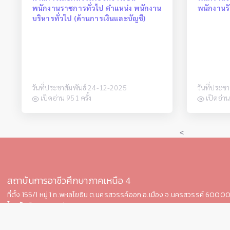
พนักงานราชการทั่วไป ตำแหน่ง พนักงาน
พนักงานร
บริหารทั่วไป (ด้านการเงินและบัญชี)
วันที่ประชาสัมพันธ์ 24-12-2025
วันที่ประช
เปิดอ่าน 951 ครั้ง
เปิดอ่าน
<
สถาบันการอาชีวศึกษาภาคเหนือ 4
ที่ตั้ง 155/1 หมู่ 1 ถ.พหลโยธิน ต.นครสวรรค์ออก อ.เมือง จ.นคร
สวรรค์ 6000
โทรศัพท์ 056-255163
โทรสาร 056-255164